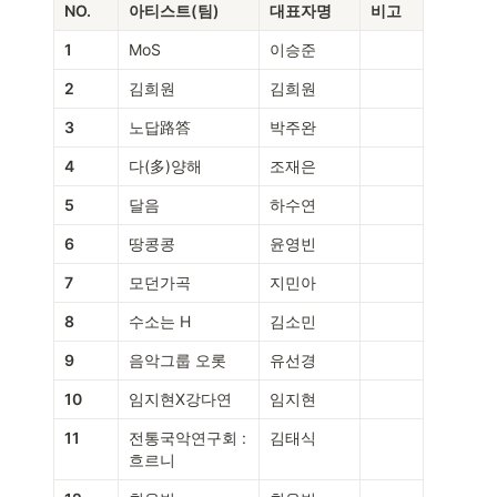
NO.
아티스트(팀)
대표자명
비고
1
MoS
이승준
2
김희원
김희원
3
노답路答
박주완
4
다(多)양해
조재은
5
달음
하수연
6
땅콩콩
윤영빈
7
모던가곡
지민아
8
수소는 H
김소민
9
음악그룹 오롯
유선경
10
임지현X강다연
임지현
11
전통국악연구회 : 
김태식
흐르니