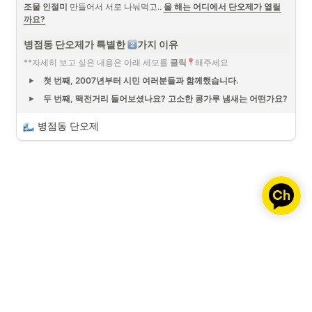
사의 퇴비를 만들었죠. 

조물 인절미 
만들어서 서로 나눠먹고.. 
올 해는 어디에서 단오제가 열릴
까요?
열터는 
우리가 불편할 수록 참가자들은 즐겁다
는 생각으로 
축제를 기획하고 만듭니다. 불을 피우는 행사는 귀찮고 
소방
병점동 단오제가 특별한 
가지 이유
안전 준비
 등, 열터가 해야하는 일이 많지만,  
저희가 모두 
**자세히 보고 싶은 내용은 아래 세모를 
클릭
해주세요
준비하겠습니다. 
여러분은 와서 안전하게 즐겨주면 됩니다. 
우리의 놀이가 전통을 이어줄테니까요!
첫 번째, 2007년부터 시민 여러분들과 함께했습니다.
두 번째, 떡전거리 들어보셨나요? 고소한 콩가루 냄새는 어떤가요?
병점동 단오제