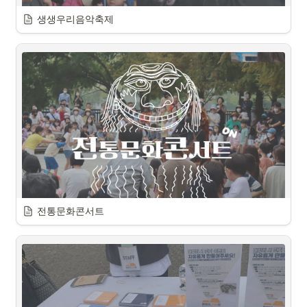
지속적인 행사로 공동체성 회복과 지역 스스로 정체성을 
만들어 가는데 도움
생생우리음악축제 
사업소개
생생우리음악축제
문화예술 공간으로 발전할 수 있는 곳에서 아티스트들에게 
공연 기회를 제공하고, 시민들에게는 양질의 전통공연 (국악/
연희)을 제공하는 
생생 우리음악 축제
오디언스와 아티스트의 거리를 물리적으로 좁히고, 획일화
되고 한정적인 공간의 틀에서 벗어나 전통예술 분야의 새로
운 향유의 틀을 제공하는 
라이브 우리음악 축제
전통문화콘서트
사업소개
살아 움직이는 공연
관객과 예술가, 공간이 서로 
소통하는 콘서트
사회자가 아닌,
 예술가
가 서로를 
소개하는 콘서트
관객들의 상상력으로 
공간의 의미를 더하는 콘서트