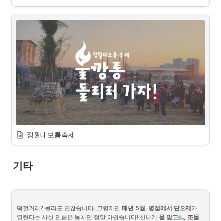
전통연희 강사님을 소개합니다!
정월대보름축제
사업소개
세상에서 제일 재미있는 놀이가 쌈구경, 불구경이라
기타
던데, 우리 마을의 논, 밭에서 커~다란 불구경과 불놀
이를 할 수 있다면 어떨까요?
정월대보름은 그 해의 첫 보름입니다.  달빛이 밝은 날 첫 보
름달을 보며 마을의 풍요와 무탈을 비는 동제이기도 하지만, 
우리나라의 
대표적인 농경특화 축제
 중 하나 입니다. 추
떡전거리? 몰라도 괜찮습니다. 그렇지만 
매년 5월, 병점에서 단오제
가 
수를 마치고 빈 논에 불을 질러 병충해를 예방하고 다음해 농
열린다는 사실 만큼은 놓치면 정말 아쉽습니다! 신나게 
물 맞고
, 조물