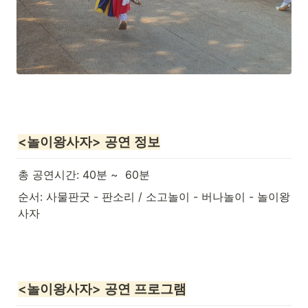
<놀이왕사자> 공연 정보
총 공연시간: 40분 ~  60분
순서: 사물판굿 - 판소리 / 소고놀이 - 버나놀이 - 놀이왕
사자
<놀이왕사자> 공연 프로그램