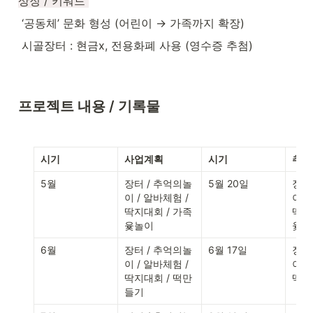
상징 / 키워드 
 ‘공동체’ 문화 형성 (어린이 → 가족까지 확장)
 시골장터 : 현금x, 전용화폐 사용 (영수증 추첨)
프로젝트 내용 / 기록물
시기
사업계획
시기
추진
5월
장터 / 추억의놀
5월 20일
장터
이 / 알바체험 / 
이 /
딱지대회 / 가족
딱지
윷놀이
윷놀
6월
장터 / 추억의놀
6월 17일
장터
이 / 알바체험 / 
이 /
딱지대회 / 떡만
딱지
들기