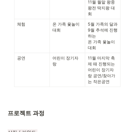
11월 월말 왕중
왕전 딱지왕 대
회
체험
온 가족 윷놀이 
5월 가족의 달과 
대회
9월 추석에 진행
하는 

온 가족 윷놀이 
대회
공연
어린이 장기자
11월 마지막 축
랑
제 때 진행되는 

어린이 장기자
랑 공연/찾아가
는 작은공연
프로젝트 과정