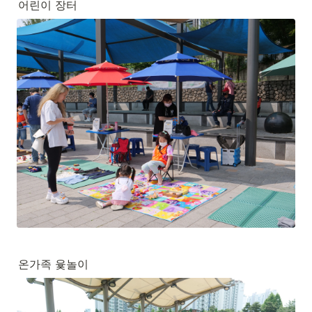
어린이 장터
온가족 윷놀이