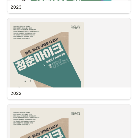
2023
2022
19
팀의 아티스트!

평화를 담은 15공간!
