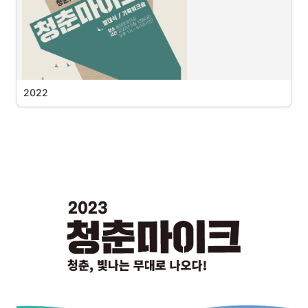
24팀의 아티스트

문화가있는날!
3개의 공간

총 120회 공연!
청춘, 빛나는 무대로 나오다!
문화가있는날! 매향리 / 천리포수목원 / 교동도
에서 펼쳐지는 평화 버스킹!
2022
”거리공연이 이렇게 다채로울 줄은..!”
”버스킹 공연이 이렇게 다채로울 줄은..!”
수준 높은 공연, 아이부터 부모까지 온 가족이 함께 공감할 수 있는 메시
지... 지금까지와 다른 청춘마이크가 옵니다.
길굿프로젝트!